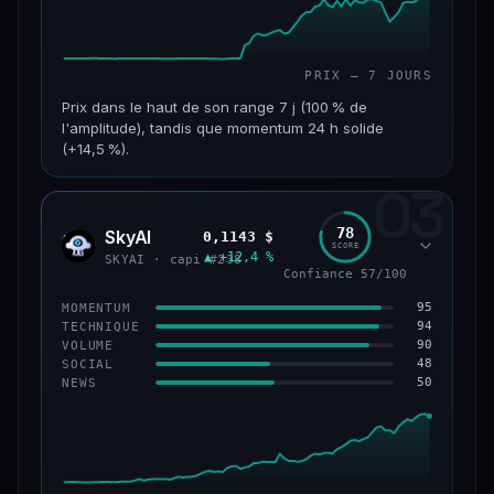
PRIX — 7 JOURS
Prix dans le haut de son range 7 j (100 % de
l'amplitude), tandis que momentum 24 h solide
(+14,5 %).
03
CAP. MARCHÉ
VOLUME 24 H
152 M$
34,0 M$
78
SkyAI
0,1143 $
SKYA
SCORE
▲ +12,4 %
VAR. 7 J
VAR. 30 J
SKYAI · capi #238
Confiance 57/100
+226,0 %
+211,4 %
95
MOMENTUM
VS ATH
RANG CAPI.
94
TECHNIQUE
−3,2 %
#193
90
VOLUME
48
SOCIAL
50
NEWS
50/100
CONFIANCE