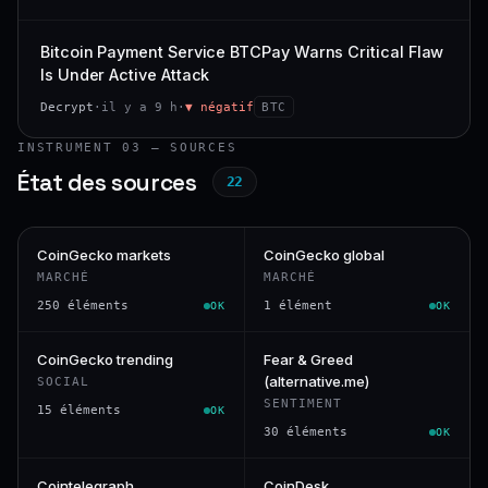
Bitcoin Payment Service BTCPay Warns Critical Flaw
Is Under Active Attack
Decrypt
·
il y a 9 h
·
▼ négatif
BTC
INSTRUMENT 03 — SOURCES
État des sources
22
CoinGecko markets
CoinGecko global
MARCHÉ
MARCHÉ
250 éléments
1 élément
OK
OK
CoinGecko trending
Fear & Greed
(alternative.me)
SOCIAL
SENTIMENT
15 éléments
OK
30 éléments
OK
Cointelegraph
CoinDesk