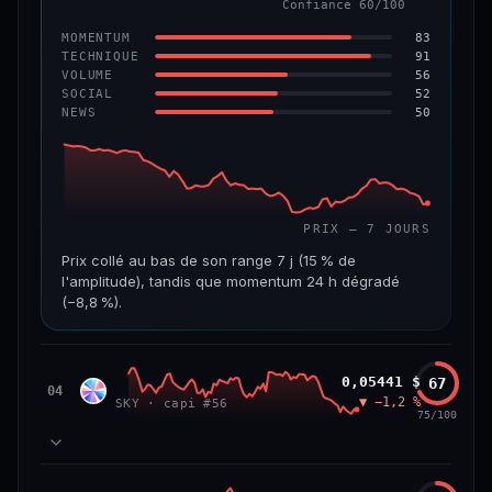
Confiance 60/100
−6,2 %
−22,2 %
83
MOMENTUM
VS ATH
RANG CAPI.
91
TECHNIQUE
−96,6 %
#143
56
VOLUME
52
SOCIAL
50
NEWS
69/100
CONFIANCE
PRIX — 7 JOURS
Prix collé au bas de son range 7 j (15 % de
l'amplitude), tandis que momentum 24 h dégradé
(−8,8 %).
CAP. MARCHÉ
VOLUME 24 H
508 M$
8,7 M$
Sky
0,05441 $
67
SKY
04
▼ −1,2 %
SKY · capi #56
VAR. 7 J
VAR. 30 J
75/100
−19,4 %
−28,6 %
VS ATH
RANG CAPI.
78
MOMENTUM