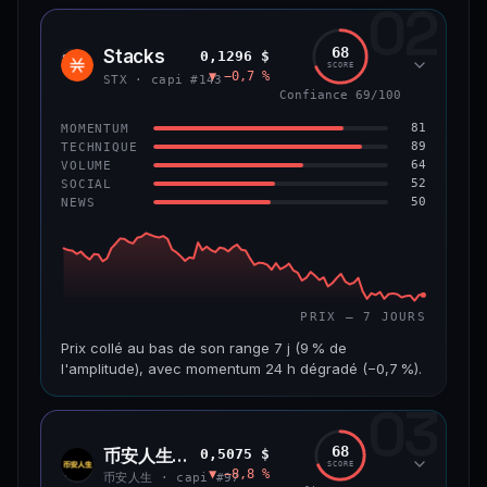
02
CAP. MARCHÉ
VOLUME 24 H
1,2 Md$
10,7 M$
68
Stacks
0,1296 $
STX
SCORE
▼ −0,7 %
VAR. 7 J
VAR. 30 J
STX · capi #143
−8,0 %
−9,9 %
Confiance 69/100
81
MOMENTUM
VS ATH
RANG CAPI.
89
TECHNIQUE
−55,9 %
#58
64
VOLUME
52
SOCIAL
50
NEWS
66/100
CONFIANCE
PRIX — 7 JOURS
Prix collé au bas de son range 7 j (9 % de
l'amplitude), avec momentum 24 h dégradé (−0,7 %).
03
CAP. MARCHÉ
VOLUME 24 H
241 M$
4,5 M$
68
币安人生 (BinanceLife)
0,5075 $
币安
SCORE
▼ −8,8 %
人生
VAR. 7 J
VAR. 30 J
币安人生 · capi #97