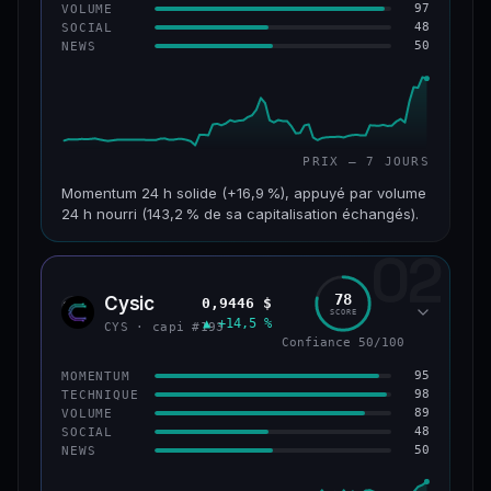
97
VOLUME
48
SOCIAL
50
NEWS
PRIX — 7 JOURS
Momentum 24 h solide (+16,9 %), appuyé par volume
24 h nourri (143,2 % de sa capitalisation échangés).
02
CAP. MARCHÉ
VOLUME 24 H
125 M$
179 M$
78
Cysic
0,9446 $
CYS
SCORE
▲ +14,5 %
VAR. 7 J
VAR. 30 J
CYS · capi #193
+24,2 %
−10,2 %
Confiance 50/100
95
MOMENTUM
VS ATH
RANG CAPI.
98
TECHNIQUE
−42,1 %
#220
89
VOLUME
48
SOCIAL
50
NEWS
43/100
CONFIANCE