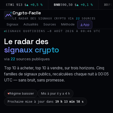
ETH
1 913 $
▲ +0,5 %
BNB
590,50 $
▲ +0,1 %
XRP
1,02
Crypto-Facile
LE RADAR DES SIGNAUX CRYPTO VIA
22
SOURCES
Signaux
Actualités
Sources
Méthode
App
SIGNAUX QUOTIDIENS —
8 AOÛT 2026 À 00:46 UTC
Le radar des
signaux crypto
via
22
sources publiques
Top 10 à acheter, top 10 à vendre, sur trois horizons. Cinq
familles de signaux publics, recalculées chaque nuit à 00:05
UTC — sans bruit, sans promesse.
Régime baissier
Mis à jour il y a 4 h
▼
Prochaine mise à jour dans
19 h 13 min 57 s