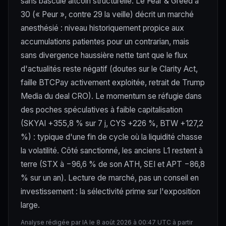
sans bascule altcoin structurelle. Le Fear & Greed à
30 (« Peur », contre 29 la veille) décrit un marché
anesthésié : niveau historiquement propice aux
accumulations patientes pour un contrarian, mais
sans divergence haussière nette tant que le flux
d'actualités reste négatif (doutes sur le Clarity Act,
faille BTCPay activement exploitée, retrait de Trump
Media du deal CRO). Le momentum se réfugie dans
des poches spéculatives à faible capitalisation
(SKYAI +355,8 % sur 7 j, CYS +226 %, BTW +127,2
%) : typique d'une fin de cycle où la liquidité chasse
la volatilité. Côté sanctionné, les anciens L1 restent à
terre (STX à −96,6 % de son ATH, SEI et APT −86,8
% sur un an). Lecture de marché, pas un conseil en
investissement : la sélectivité prime sur l'exposition
large.
Analyse rédigée par IA le 8 août 2026 à 00:47 UTC à partir