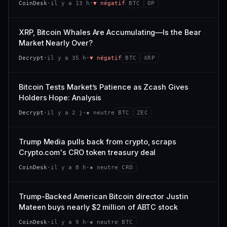
CoinDesk
·
il y a 13 h
·
▼ négatif
BTC
OP
−0,1 %
+0,1 %
CAP. MARCHÉ
VOLUME 24 H
VS ATH
RANG CAPI.
477 M$
1 464 $
XRP, Bitcoin Whales Are Accumulating—Is the Bear
−0,1 %
#29
Market Nearly Over?
VAR. 7 J
VAR. 30 J
65/100
CONFIANCE
Decrypt
·
il y a 35 h
·
▼ négatif
BTC
XRP
+0,6 %
−3,6 %
VS ATH
RANG CAPI.
Bitcoin Tests Market’s Patience as Zcash Gives
−94,7 %
#102
Holders Hope: Analysis
66/100
CONFIANCE
Decrypt
·
il y a 2 j
·
▪ neutre
BTC
ZEC
Trump Media pulls back from crypto, scraps
Crypto.com's CRO token treasury deal
CoinDesk
·
il y a 8 h
·
▪ neutre
CRO
Trump-Backed American Bitcoin director Justin
Mateen buys nearly $2 million of ABTC stock
CoinDesk
·
il y a 9 h
·
▪ neutre
BTC