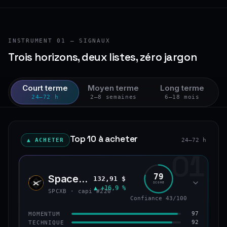
INSTRUMENT 01 — SIGNAUX
Trois horizons, deux listes, zéro jargon
Court terme
Moyen terme
Long terme
24–72 h
2–8 semaines
6–18 mois
Top 10 à acheter
▲ ACHETER
24–72 h
01
79
SpaceX (bStocks Tokenized Stock)
132,91 $
SPCX
SCORE
▲ +16,9 %
SPCXB · capi #220
Confiance 43/100
97
MOMENTUM
92
TECHNIQUE